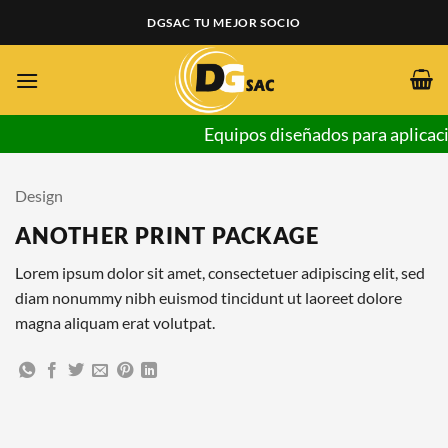
Saltar
DGSAC TU MEJOR SOCIO
al
contenido
Equipos diseñados para aplicaci
Design
ANOTHER PRINT PACKAGE
Lorem ipsum dolor sit amet, consectetuer adipiscing elit, sed
diam nonummy nibh euismod tincidunt ut laoreet dolore
magna aliquam erat volutpat.