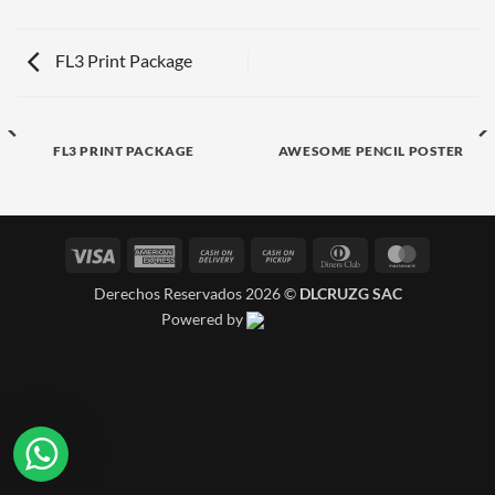
FL3 Print Package
FL3 PRINT PACKAGE
AWESOME PENCIL POSTER
Visa
American
Cash
Cash
Dinners
MasterCa
Express
On
on
Club
Derechos Reservados 2026 ©
DLCRUZG SAC
Delivery
Pickup
Powered by