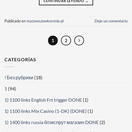
CONTINUAR LEYENDO
→
Publicado en
mazowszewkoronie.pl
Deje un comentario
1
2
CATEGORÍAS
! Без рубрики
(18)
1
(94)
1) 1100 links English Frt trigger DONE
(1)
1) 1100 links Mix Casino (1-DK) (DONE)
(1)
1) 1400 links russia блэкспрут магазин DONE
(2)