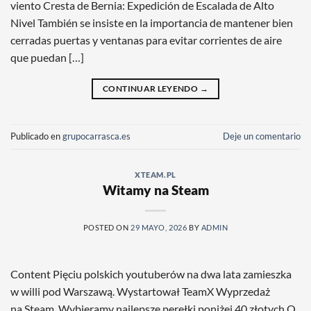
viento Cresta de Bernia: Expedición de Escalada de Alto
Nivel También se insiste en la importancia de mantener bien
cerradas puertas y ventanas para evitar corrientes de aire
que puedan […]
CONTINUAR LEYENDO
→
Publicado en
grupocarrasca.es
Deje un comentario
XTEAM.PL
Witamy na Steam
POSTED ON
29 MAYO, 2026
BY
ADMIN
Content Pięciu polskich youtuberów na dwa lata zamieszka
w willi pod Warszawą. Wystartował TeamX Wyprzedaż
na Steam. Wybieramy najlepsze perełki poniżej 40 złotych O