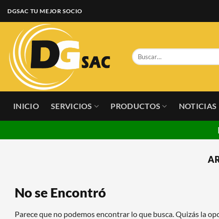
Saltar
DGSAC TU MEJOR SOCIO
al
contenido
Buscar
por:
INICIO
SERVICIOS
PRODUCTOS
NOTICIAS
Equipos diseñados 
A
No se Encontró
Parece que no podemos encontrar lo que busca. Quizás la op