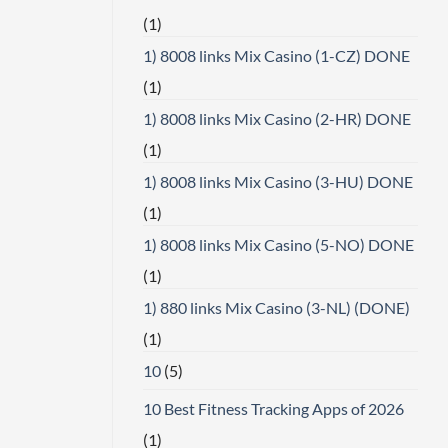
(1)
1) 8008 links Mix Casino (1-CZ) DONE
(1)
1) 8008 links Mix Casino (2-HR) DONE
(1)
1) 8008 links Mix Casino (3-HU) DONE
(1)
1) 8008 links Mix Casino (5-NO) DONE
(1)
1) 880 links Mix Casino (3-NL) (DONE)
(1)
10
(5)
10 Best Fitness Tracking Apps of 2026
(1)