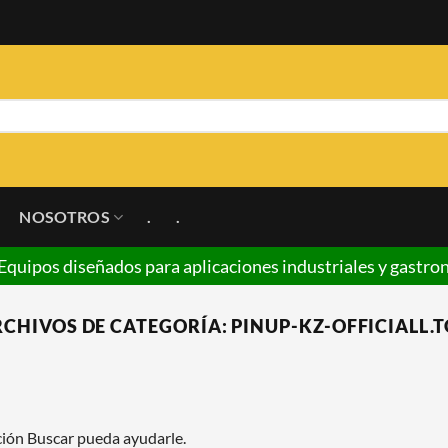
NOSOTROS
.
.
para aplicaciones industriales y gastronómicas, brindando
RCHIVOS DE CATEGORÍA:
PINUP-KZ-OFFICIALL.
ción Buscar pueda ayudarle.