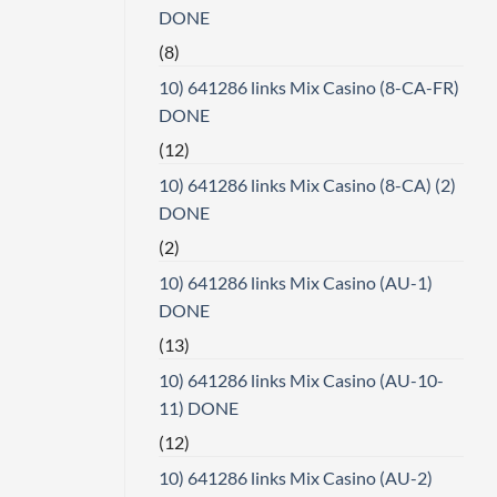
DONE
(8)
10) 641286 links Mix Casino (8-CA-FR)
DONE
(12)
10) 641286 links Mix Casino (8-CA) (2)
DONE
(2)
10) 641286 links Mix Casino (AU-1)
DONE
(13)
10) 641286 links Mix Casino (AU-10-
11) DONE
(12)
10) 641286 links Mix Casino (AU-2)