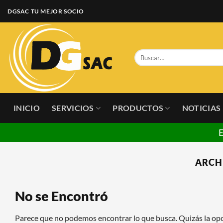
Saltar
DGSAC TU MEJOR SOCIO
al
contenido
Buscar
por:
INICIO
SERVICIOS
PRODUCTOS
NOTICIAS
Equipos diseñados pa
ARCH
No se Encontró
Parece que no podemos encontrar lo que busca. Quizás la op