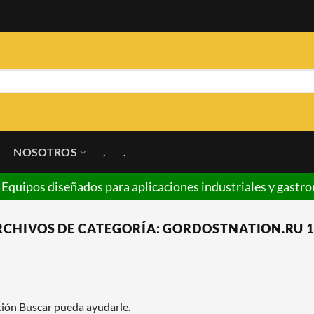
NOSOTROS
.
.
para aplicaciones industriales y gastronómicas, brindando
RCHIVOS DE CATEGORÍA:
GORDOSTNATION.RU 1
ción Buscar pueda ayudarle.