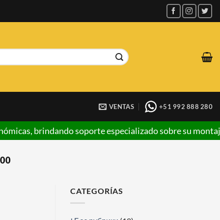
VENTAS
+51 992 888 280
 soporte especializado sobre su montaje y seguimiento ope
00
CATEGORÍAS