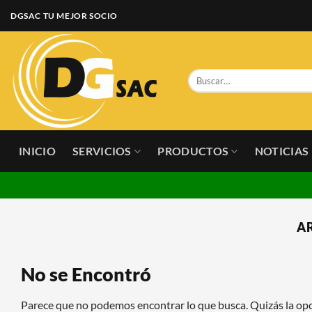
Saltar
DGSAC TU MEJOR SOCIO
al
contenido
Buscar
por:
INICIO
SERVICIOS
PRODUCTOS
NOTICIAS
Equipos diseñados 
A
No se Encontró
Parece que no podemos encontrar lo que busca. Quizás la op