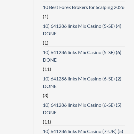
10 Best Forex Brokers for Scalping 2026
(1)
10) 641286 links Mix Casino (5-SE) (4)
DONE
(1)
10) 641286 links Mix Casino (5-SE) (6)
DONE
(11)
10) 641286 links Mix Casino (6-SE) (2)
DONE
(3)
10) 641286 links Mix Casino (6-SE) (5)
DONE
(11)
10) 641286 links Mix Casino (7-UK) (5)