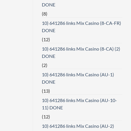
DONE
(8)
10) 641286 links Mix Casino (8-CA-FR)
DONE
(12)
10) 641286 links Mix Casino (8-CA) (2)
DONE
(2)
10) 641286 links Mix Casino (AU-1)
DONE
(13)
10) 641286 links Mix Casino (AU-10-
11) DONE
(12)
10) 641286 links Mix Casino (AU-2)