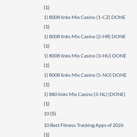
(1)
1) 8008 links Mix Casino (1-CZ) DONE
(1)
1) 8008 links Mix Casino (2-HR) DONE
(1)
1) 8008 links Mix Casino (3-HU) DONE
(1)
1) 8008 links Mix Casino (5-NO) DONE
(1)
1) 880 links Mix Casino (3-NL) (DONE)
(1)
10
(5)
10 Best Fitness Tracking Apps of 2026
(1)