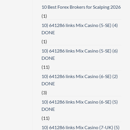
10 Best Forex Brokers for Scalping 2026
(1)
10) 641286 links Mix Casino (5-SE) (4)
DONE
(1)
10) 641286 links Mix Casino (5-SE) (6)
DONE
(11)
10) 641286 links Mix Casino (6-SE) (2)
DONE
(3)
10) 641286 links Mix Casino (6-SE) (5)
DONE
(11)
10) 641286 links Mix Casino (7-UK) (5)